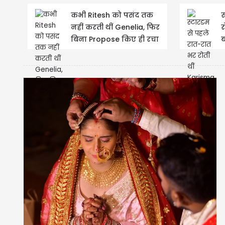
कभी Ritesh को पसंद तक
स
नहीं करती थीं Genelia, फिर
र
बिना Propose किए ही रचा
ब
ली शादी...बेहद फ़िल्मी है...
प