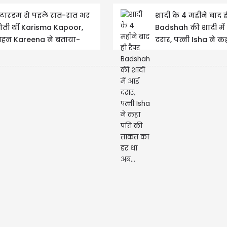
्टारडम से पहले रात-रात भर
शादी के 4 महीने बाद ह
ोती थीं Karisma Kapoor,
Badshah की शादी मे
हन Kareena ने बताया-
दरार, पत्नी Isha ने क
िता ने भी छोड़ दिया था साथ
की ताकत का डर था अब