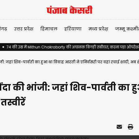
ीगढ़
उत्तर प्रदेश
हिमाचल
हरियाणा
मध्य प्रदेश़
जम्मू कश्मी
74 की उम्र में Mithun Chakraborty की अचानक बिगड़ी तबीयत, करना पड़ा ऑपरेशन,
 भांजी: जहां शिव-पार्वती का हुआ था विवाह आरती ने एनिर्वसरी पर वहां रचाई शादी, अब श
गोविंदा की भांजी: जहां शिव-पार्वती क
स्वीरें