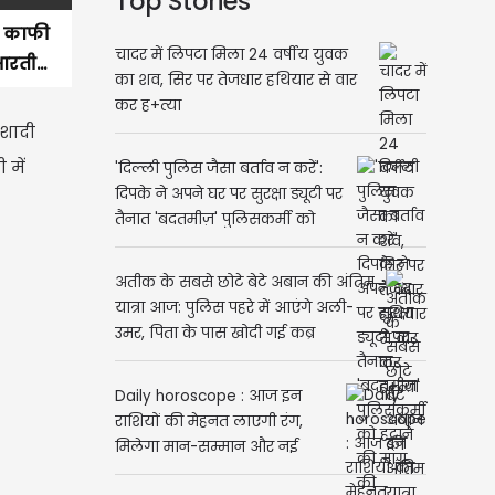
Top Stories
दी काफी
चादर में लिपटा मिला 24 वर्षीय युवक
आरती...
का शव, सिर पर तेजधार हथियार से वार
कर ह+त्या
 शादी
 में
'दिल्ली पुलिस जैसा बर्ताव न करें':
दिपके ने अपने घर पर सुरक्षा ड्यूटी पर
तैनात 'बदतमीज़' पुलिसकर्मी को
हटाने की मांग की
अतीक के सबसे छोटे बेटे अबान की अंतिम
यात्रा आज: पुलिस पहरे में आएंगे अली-
उमर, पिता के पास खोदी गई कब्र
Daily horoscope : आज इन
राशियों की मेहनत लाएगी रंग,
मिलेगा मान-सम्मान और नई
पहचान