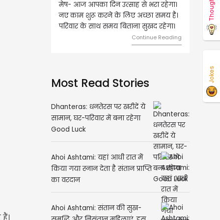
Thoughts
वृष- आज का दिन इस राशि के जातकों के
लिए शुभ रहने वाला है। धन और नौकरी के
मामलों में सफलता मिलेगी। मित्रों से
मेलजोल बढ़ेगा। आर्थिक निवेश सोच-
समझकर...
Continue Reading
Jokes
Most Read Stories
Dhanteras: धनतेरस पर खरीदें ये
सामान, घर-परिवार में बना रहेगा
Good Luck
Ahoi Ashtami: यहां आधी रात में
किया गया स्नान देता है संतान प्राप्ति
का वरदान
ैं।