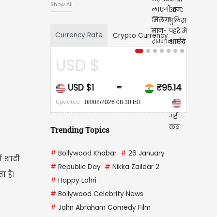
Show All
Currency Rate
Crypto Currency
CAD $
CAD $1
₹68.20
=
Updated
08/08/2026 08:30 IST
Trending Topics
#
Bollywood Khabar
#
26 January
ं शादी
#
Republic Day
#
Nikka Zaildar 2
ा है।
#
Happy Lohri
#
Bollywood Celebrity News
#
John Abraham Comedy Film