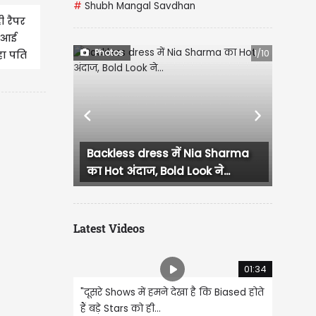
#
Shubh Mangal Savdhan
ी रैपर
ं आई
Photos
1/10
हा पति
...
Previous
Next
सिल्क साड़ी पहन Rakul Preet
Singh ने ढाया कहर, रॉयल ज्वेलरी...
Latest Videos
01:34
"दूसरे Shows में हमने देखा है कि Biased होते
हैं बड़े Stars को ही...