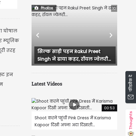
आ
Photos
10
ेया घोषाल
Previous
Next
 म्यूज़िक
ूरी तरह
क साड़ी पहन Rakul Preet
52 की उम्र में भी कहर ढा रहीं
h ने ढाया कहर, रॉयल ज्वेलरी...
मलाइका अरोड़ा, बिकिनी लुक 
ेस्ट इन
फीडबैक दें
Latest Videos
हम
00:53
Thoughts
Shoot करने पहुंची Pink Dress में Karisma
Kapoor दिखी अपना अदा दिखाती...