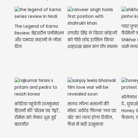
The Legend of Karna
प्यार छुपा
Review: बेहतरीन एनीमेशन
रणवीर सिंह ने विराट कोहली
फैमिली फं
और दमदार कहानी ने जीता
को पीछे छोड़ हासिल किया
Shikhar
दिल
शाहरुख खान संग टॉप स्थान!
थामें नजर
भोलेनाथ ब
कोरिया पहुंचेगी राजकुमार
संजय लीला भंसाली की
दें...युवा
हिरानी की 'प्रीतम एंड पेड्रो',
मोस्ट अवेटेड फिल्म ‘लव एंड
Honey S
रीमेक को लेकर शुरू हुई
वॉर’ का जल्द होगा रिवील,
फैसला, ट
बातचीत
फैंस में बढ़ी उत्सुकता
की...