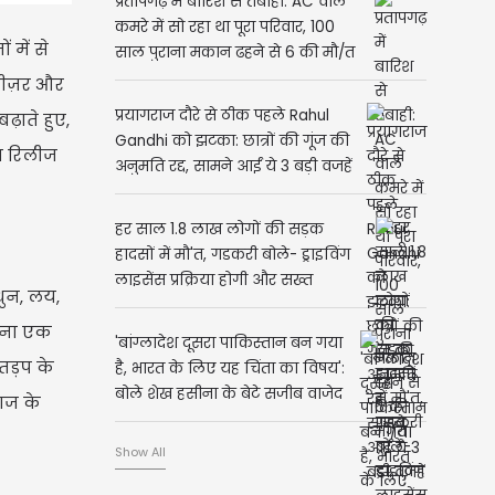
प्रतापगढ़ में बारिश से तबाही: AC वाले
कमरे में सो रहा था पूरा परिवार, 100
 में से
साल पुराना मकान ढहने से 6 की मौ/त
टीज़र और
प्रयागराज दौरे से ठीक पहले Rahul
ढ़ाते हुए,
Gandhi को झटका: छात्रों की गूंज की
जन रिलीज
अनुमति रद्द, सामने आईं ये 3 बड़ी वजहें
हर साल 1.8 लाख लोगों की सड़क
हादसों में मौ'त, गडकरी बोले- ड्राइविंग
लाइसेंस प्रक्रिया होगी और सख्त
धुन, लय,
ाना एक
'बांग्लादेश दूसरा पाकिस्तान बन गया
तड़प के
है, भारत के लिए यह चिंता का विषय':
बोले शेख हसीना के बेटे सजीब वाजेद
ाज के
जॉय
Show All