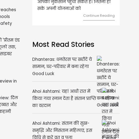
को नुकसान पहुंचा सकते हैं। जितना हो
हुए कार्यों में गति आएगी। युवा वर्ग भव
े अपनी योजनाओं को
को लेकर ज्यादा फोकस रहेंगे।
Continue Reading
Continue R
'प्रीतम एंड
Most Read Stories
स्कूलों तक,
 साइबर
Dhanteras: धनतेरस पर खरीदें ये
सामान, घर-परिवार में बना रहेगा
Good Luck
Ahoi Ashtami: यहां आधी रात में
view: दिल
किया गया स्नान देता है संतान प्राप्ति
ोहब्बत और
का वरदान
 कहानी
Ahoi Ashtami: संतान की सुख-
समृद्धि और निसंतान महिलाएं, इस
विधि से करें व्रत व पूजा