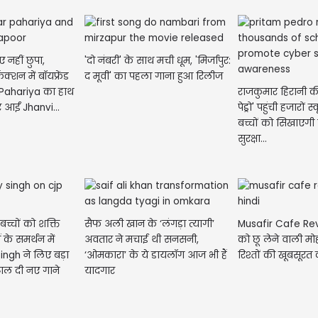
आप
सक
ए नहीं छुपा,
'दो नंबरी' के साथ मची धूम, 'मिर्जापुर:
क्शन में बॉयफ्रेंड
द मूवी' का पहला गाना हुआ रिलीज
 Pahariya का हाथ
राजकुमार हिरानी की 
 आईं Jhanvi...
पेड्रो' पहुंची हजारों 
बच्चों को सिखाएगी
सुरक्षा...
च्चों को शक्ति
सैफ अली खान के ‘लंगड़ा त्यागी’
Musafir Cafe Re
ओं के समर्थन में
अवतार ने मचाई थी सनसनी,
को छू लेने वाली म
ingh ने लिए बड़ा
‘ओमकारा’ के ये डायलॉग आज भी हैं
रिश्तों की खूबसूरत
ाल दी नए गाने
यादगार