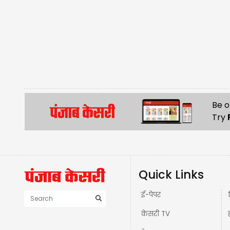
Be o
Try
Quick Links
ई-पेपर
केसरी TV