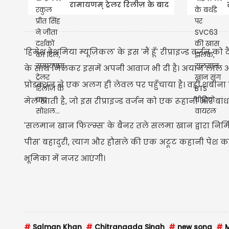
रामायणम् ट्रेलर रिलीज़ के बाद
सोशल...
​'हिमेश रेशमिया म्यूज़िकल' के इस 'मैं हूँ' रीप्राइज्ड वर्जन क
के साथ मिलकर इसमें अपनी आवाज भी दी है। अयान लाल और 
प्रोडक्शन ने एक अलग ही लेवल पर पहुँचाया है। वहीं शबीन
मेल खाती है, जो इस रीप्राइज्ड वर्जन को एक रूहानी और बा
​'सलमान खान फिल्म्स' के बैनर तले सलमा खान द्वारा निर्मित
पीस' बहादुरी, त्याग और हौसले की एक अटूट कहानी पेश करन
भूमिका में नजर आएंगी।
#
Salman Khan
#
Chitrangada Singh
#
new song
#
M