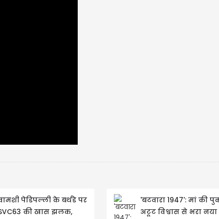
USD 
USD $1
Updated
06/
वामशी पेडिपल्ली के बर्थडे पर
'बटवारा 1947': मां की प
SVC63 की खास झलक,
अटूट विश्वास से भरा नया