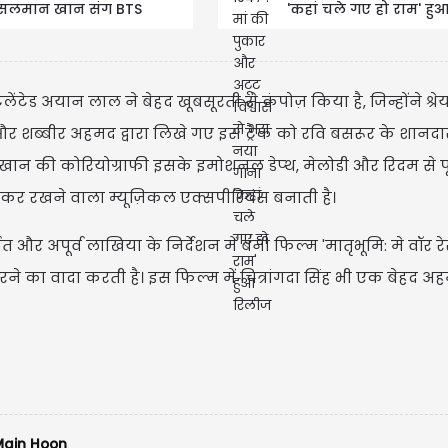
सलमान खान संग BTS
'कहां चले गए हो राम' हु
वीडियो वायरल
रिलीज
ो टैलेंटेड अयान लाल ने बेहद खूबसूरती से कंपोज़ किया है, जिन्होंने श्र
शब्बीर अहमद द्वारा लिखे गए इस ट्रैक को रवि बसरूर के शानदार
ा खान की कोरियोग्राफी इसके इमोशनल डेप्थ, मेलोडी और रिदम से प
सिल्
Sing
ंधकर रखने वाला म्यूज़िकल एक्सपीरियंस बनाती है।
 और अपूर्व लाखिया के निर्देशन में बनी फिल्म 'मातृभूमि: मे वॉर र
े का वादा करती है। इस फिल्म में चित्रांगदा सिंह भी एक बेहद अ
ain Hoon