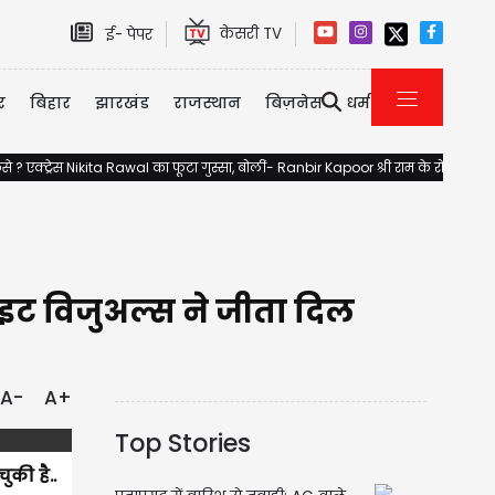
केसरी TV
ई- पेपर
र
बिहार
झारखंड
राजस्थान
बिज़नेस
धर्म
से ? एक्ट्रेस Nikita Rawal का फूटा गुस्सा, बोलीं- Ranbir Kapoor श्री राम के रोल के 
इट विजुअल्स ने जीता दिल
A-
A+
Top Stories
ुकी है..