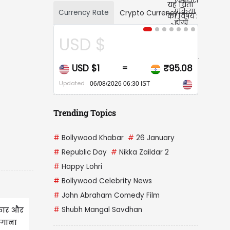
Currency Rate
Crypto Currency
$
CAD $
₹95.08
CAD $1
₹67.
=
=
Updated
08/2026 06:30 IST
06/08/2026 06:30 IST
Trending Topics
#
Bollywood Khabar
#
26 January
#
Republic Day
#
Nikka Zaildar 2
#
Happy Lohri
#
Bollywood Celebrity News
#
John Abraham Comedy Film
ुकार और
#
Shubh Mangal Savdhan
 गाना