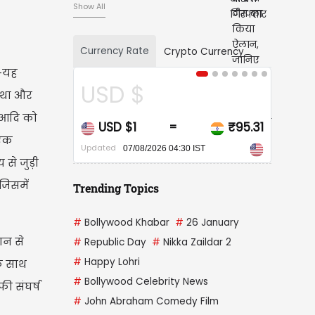
Show All
Currency Rate
Crypto Currency
 -यह
CAD $
 कथा और
 आदि को
CAD $1
₹68.01
=
 एक
Updated
07/08/2026 04:30 IST
से जुड़ी
जिसमें
Trending Topics
#
Bollywood Khabar
#
26 January
ान से
#
Republic Day
#
Nikka Zaildar 2
#
Happy Lohri
े साथ
#
Bollywood Celebrity News
फी संघर्ष
#
John Abraham Comedy Film