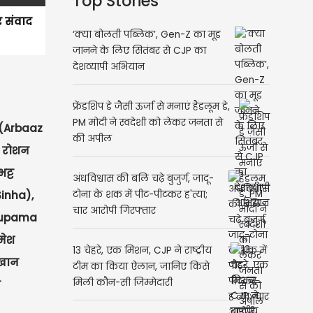
Top Stories
 संवाद
‘क्या बोलती पब्लिक’, Gen-Z का मूड
जानने के लिए सितंबर से CJP का
देशव्यापी अभियान
फ्रेंडशिप डे जैसी ऊर्जा से मनाएं हैंडलूम डे,
PM मोदी ने स्वदेशी को लेकर जनता से
 (Arbaaz
की अपील
क रोशन
ट्ट
अंधविश्वास की बलि चढ़े बुजुर्ग, जादू-
inha),
टोना के शक में पीट-पीटकर ह'त्या;
चार आरोपी गिरफ्तार
Anupama
मेश
13 चेहरे, एक मिशन, CJP ने राष्ट्रीय
 खान
टीम का किया ऐलान, जानिए किसे
मिली कौन-सी जिम्मेदारी
ी