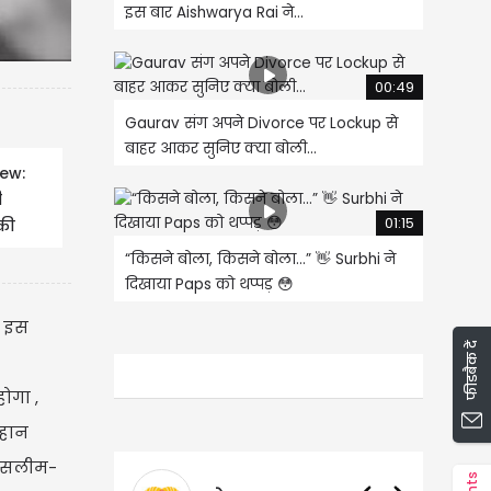
इस बार Aishwarya Rai ने...
00:49
Gaurav संग अपने Divorce पर Lockup से
बाहर आकर सुनिए क्या बोली...
iew:
ी
01:15
 की
“किसने बोला, किसने बोला…” 👋 Surbhi ने
दिखाया Paps को थप्पड़ 😳
। इस
फीडबैक दें
ोगा ,
महान
ं सलीम-