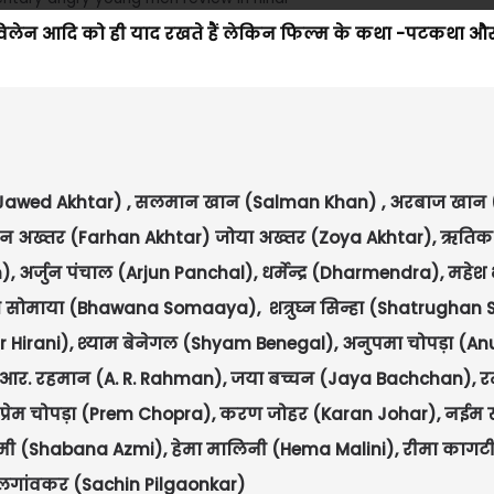
िलेन आदि को ही याद रखते हैं लेकिन फिल्म के कथा -पटकथा और
र (Jawed Akhtar) , सलमान खान (Salman Khan) , अरबाज खान
फरहान अख्तर (Farhan Akhtar) जोया अख्तर (Zoya Akhtar), ऋति
्जुन पंचाल (Arjun Panchal), धर्मेन्द्र (Dharmendra), महेश भ
ोमाया (Bhawana Somaaya), शत्रुघ्न सिन्हा (Shatrughan S
 Hirani), श्याम बेनेगल (Shyam Benegal), अनुपमा चोपड़ा (
. आर. रहमान (A. R. Rahman), जया बच्चन (Jaya Bachchan), र
 प्रेम चोपड़ा (Prem Chopra), करण जोहर (Karan Johar), नईम
 (Shabana Azmi), हेमा मालिनी (Hema Malini), रीमा कागट
िलगांवकर (Sachin Pilgaonkar)