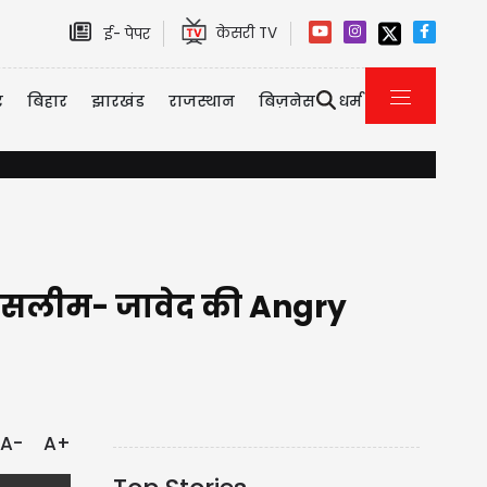
केसरी TV
ई- पेपर
र
बिहार
झारखंड
राजस्थान
बिज़नेस
धर्म
्जा चुकाने के लिए Bollywood की इस एक्ट्रेस ने किया था C-Grade फिल्मों में काम, बोलीं
ै सलीम- जावेद की Angry
A-
A+