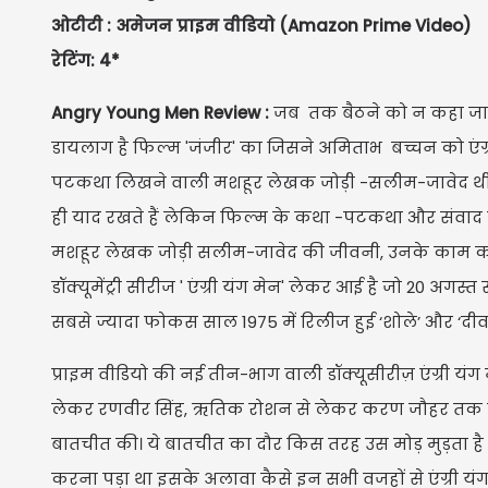
ओटीटी : अमेजन प्राइम वीडियो (Amazon Prime Video)
रेटिंग: 4*
Angry Young Men Review :
जब तक बैठने को न कहा जाये 
डायलाग है फिल्म 'जंजीर' का जिसने अमिताभ बच्चन को एंग
पटकथा लिखने वाली मशहूर लेखक जोड़ी -सलीम-जावेद थी।
ही याद रखते हैं लेकिन फिल्म के कथा -पटकथा और संवाद ल
मशहूर लेखक जोड़ी सलीम-जावेद की जीवनी, उनके काम करने
डॉक्यूमेंट्री सीरीज ' एंग्री यंग मेन' लेकर आई है जो 20 अगस
सबसे ज्यादा फोकस साल 1975 में रिलीज हुई ‘शोले’ और ‘दीवा
प्राइम वीडियो की नई तीन-भाग वाली डॉक्यूसीरीज़ एंग्री यं
लेकर रणवीर सिंह, ऋतिक रोशन से लेकर करण जौहर तक कई ब
बातचीत की। ये बातचीत का दौर किस तरह उस मोड़ मुड़ता है जब द
करना पड़ा था इसके अलावा कैसे इन सभी वजहों से एंग्री यं