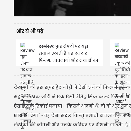
और ये भी पढ़े
Review: फूड सेफ्टी पर बड़ा
सवाल उठाती है यह दमदार
फिल्म, भावनाओं और सच्चाई का
असरदार मेल
लेखकों की इस सुपरहिट जोड़ी ने ऐसी अनेकों फिल्मों की कहा
महान लेखक जोड़ी ने एक ऐसी ऐतिहासिक कल्ट फिल्म 'शो
ऐताहिसक रिकॉर्ड बनाया। 'कितने आदमी थे, वो दो और तुम 
शाबाशी देगा ' -यह ऐसा सरल किन्तु प्रभावी डायलाग है जो ब
लेखकों की जीवनी और उनके करियर पर रौशनी डालती है । इस 