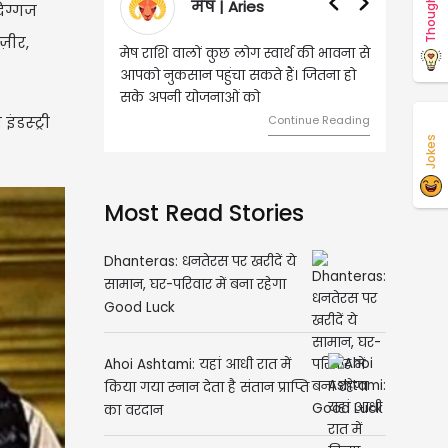
Thoughts
वृषभ | Taurus
िग्गज
ज़ीर,
वृष राशि वालों आय के स्त्रोत बढ़ने से रुके
हुए कार्यों में गति आएगी। युवा वर्ग भविष्य
को लेकर ज्यादा फोकस रहेंगे।
ंडस्ट्री
Continue Reading
Jokes
Most Read Stories
Dhanteras: धनतेरस पर खरीदें ये
सामान, घर-परिवार में बना रहेगा
Good Luck
Ahoi Ashtami: यहां आधी रात में
किया गया स्नान देता है संतान प्राप्ति
का वरदान