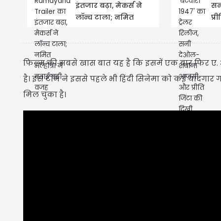
इंतजार बढ़ा, मेकर्स ने
सन
लॉन्च टाला; नमित
प्र
मल्होत्रा ने बताई बड़ी
की
वजह
फिल्म की सबसे खास बात यह है कि इसमें एक बार फिर ए
है। इस टीम ने इससे पहले भी हिंदी सिनेमा को कई यादगार गान
मिल चुका है।