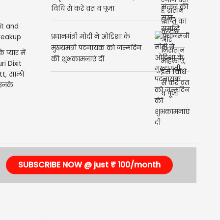
Ahoi Ashtami: संतान की सुख-
समृद्धि और निसंतान महिलाएं, इस
विधि से करें व्रत व पूजा
प्यार में
प्रधानमंत्री मोदी ने ओडिशा के
ri Dixit
मुख्यमंत्री पटनायक को जन्मदिन
t, सालों
की शुभकामनाएं दीं
उनके
SUBSCRIBE NOW @ just ₹ 100/month