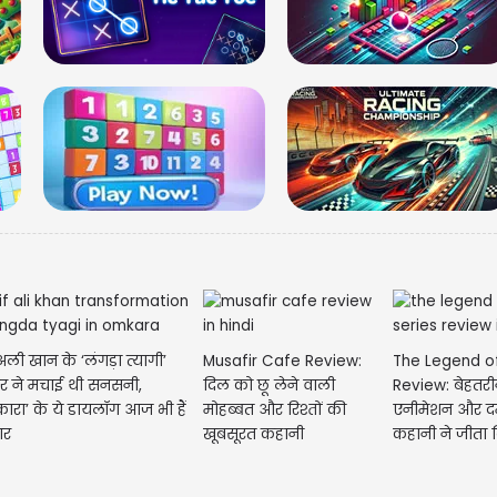
मेष- आ
नए काम
परिवार
ली खान के ‘लंगड़ा त्यागी’
Musafir Cafe Review:
The Legend o
र ने मचाई थी सनसनी,
दिल को छू लेने वाली
Review: बेहतर
रा’ के ये डायलॉग आज भी हैं
मोहब्बत और रिश्तों की
एनीमेशन और द
ार
खूबसूरत कहानी
कहानी ने जीता 