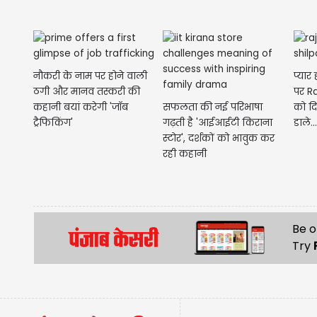
नौकरी के नाम पर होने वाली
प्यार
ठगी और मानव तस्करी की
पर Ra
कहानी बयां करेगी 'जॉब
सफलता की नई परिभाषा
को द
ट्रैफिकिंग'
गढ़ती है 'आईआईटी किराना
डाले...
स्टोर', दर्शकों को भावुक कर
रही कहानी
Be o
Try