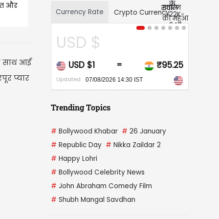
वत और
Currency Rate
Crypto Currency
CAD $
ी साथ आई
₹95.25
CAD $1
₹67.9
=
=
पूर प्यार
Updated
/2026 14:30 IST
07/08/2026 14:30 IST
Trending Topics
#
Bollywood Khabar
#
26 January
#
Republic Day
#
Nikka Zaildar 2
#
Happy Lohri
#
Bollywood Celebrity News
#
John Abraham Comedy Film
#
Shubh Mangal Savdhan