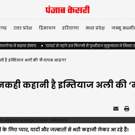
ीगढ़
उत्तर प्रदेश
हिमाचल
हरियाणा
मध्य प्रदेश़
जम्मू कश्मी
ायलॉग्स ने बढ़ाया रोमांच
'दायरा' से पहले इन फिल्मों में पृथ्वीराज सुकुमारन ने निभ
नी है इम्तियाज अली की ‘मैं वापस आऊंगा’
अनकही कहानी है इम्तियाज अली की ‘
के लिए प्यार, यादों और जज़्बातों से भरी कहानी लेकर आ रहे हैं।