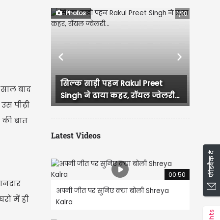
Photos
1/10
Previous
Next
ाड़ी पहन Rakul Preet
52 की उम्र में भी कहर ढा रहीं
8 साल बाद
 ढाया कहर, रॉयल ज्वेलरी...
मलाइका अरोड़ा, बिकिनी लुक ने..
े उस पीढ़ी
ी की बात
Latest Videos
फीडबैक दें
00:50
शानदार
अपनी जीत पर सुनिए क्या बोली Shreya
ों में ही
Kalra