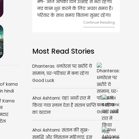
ज आपका दिन उत्साह से भरा रहेगा।
वृष- आज का दिन इस राशि के जातकों के
 शुरू करने के लिए अच्छा समय है।
लिए शुभ रहने वाला है। धन और नौकरी के
 के साथ समय बिताना सुखद रहेगा।
मामलों में सफलता मिलेगी। मित्रों से
मेलजोल बढ़ेगा। आर्थिक निवेश सोच-
Continue Reading
समझकर...
Continue Readi
Most Read Stories
Dhanteras: धनतेरस पर खरीदें ये
सामान, घर-परिवार में बना रहेगा
Good Luck
f Karna
ीन
Ahoi Ashtami: यहां आधी रात में
मदार
किया गया स्नान देता है संतान प्राप्ति
दिल
का वरदान