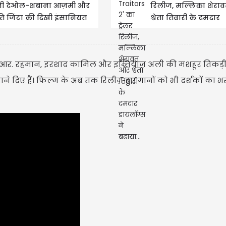
ी देओल-शबाना आज़मी और
रिलीज, मल्लिका शेरा
ीति जिंटा की दिखी इंसानियत
श्वेता तिवारी के दमदार
 कहानी
डायलॉग्स ने बढ़ाया...
USD $
. आर. रहमान, इरशाद कामिल और इम्तियाज़ अली की मशहूर तिकड़
USD $1
े दिए हैं। फिल्म के अब तक रिलीज़ हुए गानों को भी दर्शकों का भर
Updated
07/08