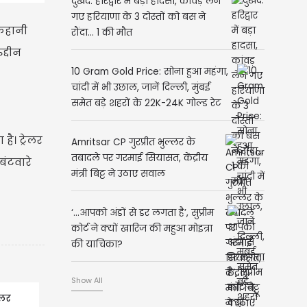
दुखद: हरिद्वार में बड़ा हादसा, कांवड़ लेने
गए हरियाणा के 3 दोस्तों को बस ने
 कहानी
रौंदा... 1 की मौत
द्दीन
10 Gram Gold Price: सोना हुआ महंगा,
चांदी में भी उछाल, जानें दिल्ली, मुंबई
समेत बड़े शहरों के 22K-24K गोल्ड रेट
ै। ट्रेलर
Amritsar CP गुरप्रीत भुल्लर के
तबादले पर गरमाई सियासत, केंद्रीय
बंटवारे
मंत्री बिट्टू ने उठाए सवाल
‘…आपको अंडों से डर लगता है’, सुप्रीम
कोर्ट ने क्यों खारिज की महुआ मोइत्रा
की याचिका?
Show All
ेलर