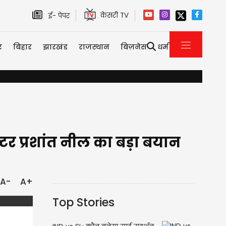
केसरी TV
ई- पेपर
र
बिहार
झारखंड
राजस्थान
बिज़नेस
धर्म
हद हो गई ! रेड कार्पेट पर एक लड़की सबके सामने एक्ट्रेस Nikita Rawal को 
क्टर प्रशांत नील का बड़ा बयान
A-
A+
Top Stories