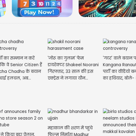
ुर्गों का सम्मान न करें
'जोरू का गुलाम' फेम
'गटर' वाले बयान प
ंकि वे Senior Citizen हैं
डायरेक्टर Shakeel Noorani
Kangana Ranaut,
 Richa Chadha के बयान
गिरफ्तार, 33 साल की इस
पार्टी का वीडियो ब
मचाई हलचल, अब...
एक्ट्रेस ने लगाया यौन...
का हथियार, बोले- 
महाकाल की शरण में पहुंचे
मे
ने किया बड़ा ऐलान,
फिल्म निर्माता Madhur