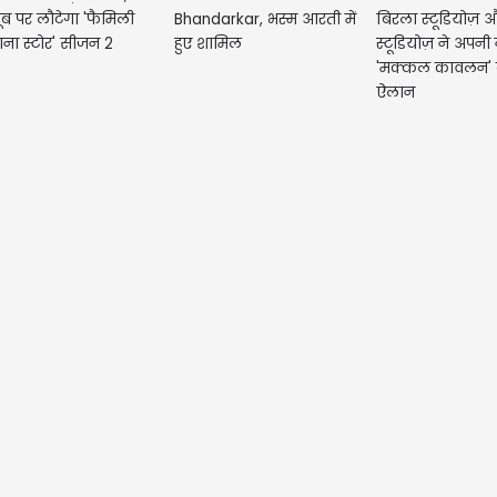
सु
यूब पर लौटेगा 'फैमिली
Bhandarkar, भस्म आरती में
बिरला स्टूडियोज़
आज
ना स्टोर' सीजन 2
हुए शामिल
स्टूडियोज़ ने अपन
को
'मक्कल कावलन' 
ऐलान