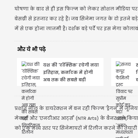
घोषणा के बाद से ही इस फिल्म को लेकर सोशल मीडिया पर
बेसब्री से इंतजार कर रहे हैं। जब सिनेमा जगत के दो इतने बड़
में से एक होना लाज़मी है। दर्शक बड़े पर्दे पर इस मेगा को
और ये भी पढ़े
यश की 'टॉक्सिक' रचेगी नया
स
इतिहास, कर्नाटक में होगी
व
अब तक की सबसे बड़ी
ब
थिएट्रिकल रिलीज
ह
​प्रशांत नील के डायरेक्शन में बन रही फिल्म 'ड्रैगन' में ज
मेकर्स' और 'एनटीआर आर्ट्स' (NTR Arts) के बैनर तले किया
को एक भव्य स्तर पर सिनेमाघरों में रिलीज करने की तैयारी 