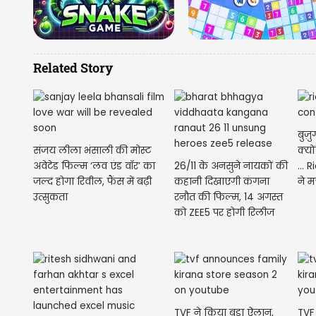
Related Story
बुज़
संजय लीला भंसाली की मोस्ट
क्यो
अवेटेड फिल्म ‘लव एंड वॉर’ का
26/11 के अनसुने नायकों की
...
जल्द होगा रिवील, फैंस में बढ़ी
कहानी दिखाएगी कंगना
ने 
उत्सुकता
रनौत की फिल्म, 14 अगस्त
को ZEE5 पर होगी रिलीज
TVF ने किया बड़ा ऐलान,
TVF 