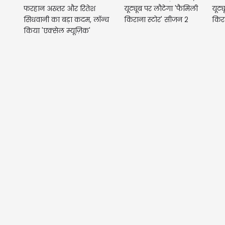
फरहान अख्तर और रितेश
यूट्यूब पर लौटेगा 'फैमिली
यूट्
सिधवानी का बड़ा कदम, लॉन्च
किराना स्टोर' सीजन 2
किरा
किया 'एक्सेल म्यूज़िक'