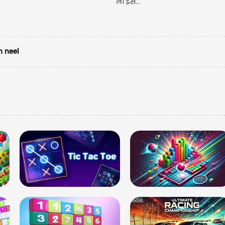
 neel
Back
का H