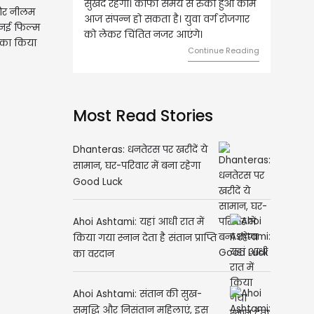
खद रहेगी। काफी समय से रुका हुआ काम
संबंधी चीजों पर खर्च हो सकता है। आर्
 और नीलम
 संपन्न हो सकता है। युवा वर्ग रोजगार
स्थिति बिगड़ सकती है। सोच समझक
ी नई फिल्म
 लेकर चिंतित नजर आएंगे।
का निवेश करें।
का किया
Continue Reading
Continue R
Most Read Stories
Dhanteras: धनतेरस पर खरीदें ये
सामान, घर-परिवार में बना रहेगा
Good Luck
Ahoi Ashtami: यहां आधी रात में
किया गया स्नान देता है संतान प्राप्ति
का वरदान
Ahoi Ashtami: संतान की सुख-
समृद्धि और निसंतान महिलाएं, इस