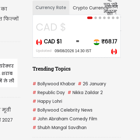
Currency Rate
Crypto Currency
 का
त फिल्मों
D $
USD $
 $1
₹68.17
USD $1
₹
=
=
Updated
09/08/2026 14:30 IST
09/08/2026 14:30 IST
यरेक्टर
Trending Topics
, शराब
ं ले ली
#
Bollywood Khabar
#
26 January
#
Republic Day
#
Nikka Zaildar 2
#
Happy Lohri
 मूवी
#
Bollywood Celebrity News
#
John Abraham Comedy Film
न 2027
#
Shubh Mangal Savdhan