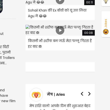
00:11
Sohail Khan की Ex बीवी को यूं उठा लिया
Agu ने 😂😂
Jokes
00:08
कितनी भी शरीफ बन जाऊँ मेरा पल्लू गिरता है
हर बार 🙈
र घिरीं
 पुरानी
ना Trollers
अब...
मेष | Aries
वृषभ | Taurus
ष राशि वालों आपके दिन की शुरुआत बेहद
वृष राशि वालों आज घर की सुख सुविध