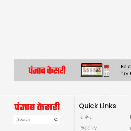
Be o
Try
Quick Links
ई-पेपर
केसरी TV