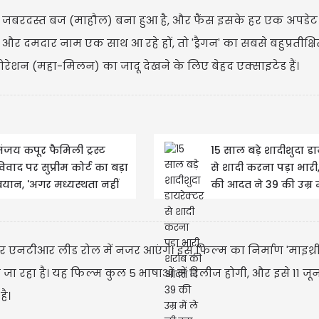
 जबरदस्त बज (माहौल) बना हुआ है, और फैंस इसके हर एक अपडेट
े और दमदार नाम एक साथ आ रहे हों, तो 'ड्रैगन' का सबसे बहुप्रतीक्षि
CA
लाबोरेशन (महा-मिलन) का जादू देखने के लिए बेहद एक्साइटेड हैं।
CAD
Updated
ंजय कपूर फैमिली ट्रस्ट
15 साल बड़े शादीशुदा डा
िवाद पर सुप्रीम कोर्ट का बड़ा
से शादी करना पड़ा भारी
यान, 'अगर मध्यस्थता नहीं
की आदत ने 39 की उम्र मे
ुई सफल...'
इस...
ूनियर एनटीआर लीड रोल में नजर आएंगे। इस फिल्म का निर्माण 'माइथ्री
 जा रहा है। यह फिल्म कुल 5 भाषाओं में रिलीज होगी, और इसे 11 जू
है।