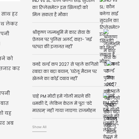
IND vs SL: कौन बनेगा साई सुदर्शन
का रिप्लेसमेंट? इस खिलाड़ी को
े साथ हर
मिल सकता है मौका
साथ लेकर
श्रीकृष्ण जन्मभूमि में कार सेवा के
अपनी
ऐलान पर पुलिस अलर्ट, कहा- 'नई
।
परंपरा की इजाजत नहीं'
खने को
वनडे वर्ल्ड कप 2027 से पहले कगिसो
इंतजार कर
रबाडा का बड़ा बयान, 'घरेलू मैदान पर
खेलने का कोई दबाव नहीं'
 अपनी
चाहे PM मोदी हमें गोली मारने की
 बात
धमकी दें, लेकिन केरल में पूरा ‘वंदे
मातरम्’ नहीं गाया जाएगा: राजमोहन
 तो यह
उन्नीथन
ायद अब
Show All