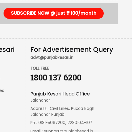
SUBSCRIBE NOW @ just ₹ 100/month
esari
For Advertisement Query
advt@punjabkesari.in
TOLL FREE
1800 137 6200
r
es
Punjab Kesari Head Office
Jalandhar
Address : Civil Lines, Pucca Bagh
Jalandhar Punjab
Ph : 0181-5067200, 2280104-107
Email :
support@punjabkesari.in