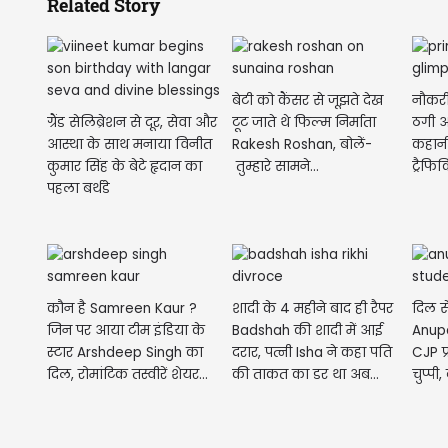
Related Story
बेटी को कैंसर से जूझते देख
नौकरी
ग्रैंड सेलिब्रेशन से दूर, सेवा और
टूट जाते थे फिल्म निर्माता
ठगी औ
आस्था के साथ मनाया विनीत
Rakesh Roshan, बोलें-
कहानी
कुमार सिंह के बेटे हृदान का
तुम्हारे सामने...
ट्रैफिक
पहला बर्थडे
कौन है Samreen Kaur ?
शादी के 4 महीने बाद ही रैपर
दिल स
जिन पर आया टीम इंडिया के
Badshah की शादी में आई
Anupa
स्टार Arshdeep Singh का
दरार, पत्नी Isha ने कहा पति
CJP प्
दिल, रोमांटिक तस्वीरें शेयर...
की ताकत का डर था अब...
चुप्पी,