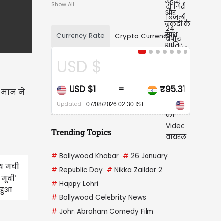
Show All
Currency Rate
Crypto Currency
CAD $
CAD $1
₹68.01
=
 मान ने
Updated
07/08/2026 02:30 IST
Trending Topics
#
Bollywood Khabar
#
26 January
ाथ मची
#
Republic Day
#
Nikka Zaildar 2
 मूवी'
#
Happy Lohri
 हुआ
#
Bollywood Celebrity News
#
John Abraham Comedy Film