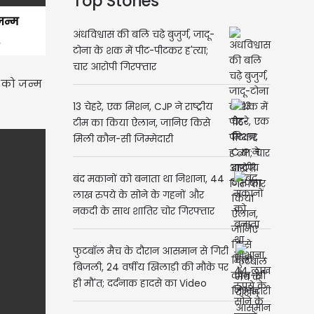
Top Stories
जन्म
अंधविश्वास की बलि चढ़े बुजुर्ग, जादू-
टोना के शक में पीट-पीटकर ह'त्या;
चार आरोपी गिरफ्तार
ी को जन्म
13 चेहरे, एक मिशन, CJP ने राष्ट्रीय
टीम का किया ऐलान, जानिए किसे
मिली कौन-सी जिम्मेदारी
बंद मकानों को बनाता था निशाना, 44
लाख रुपये के सोने के गहनों और
नकदी के साथ शातिर चोर गिरफ्तार
फुटबॉल मैच के दौरान आसमान से गिरी
बिजली, 24 वर्षीय खिलाड़ी की मौके पर
ही मौ'त; दर्दनाक हादसे का Video
वायरल