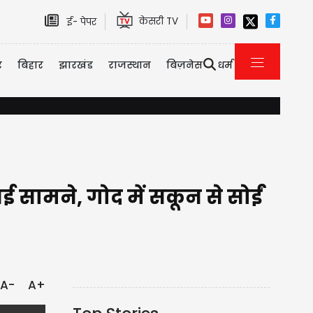
केसरी TV
ई- पेपर
र
बिहार
झारखंड
राजस्थान
बिज़नेस
धर्म
करोड़ों का कर्जा चुकाने के लिए Bollywood की इस एक्ट्रेस ने किया था C-Grade फिल्म
 सामने, गोद में सकून से सोईं
A-
A+