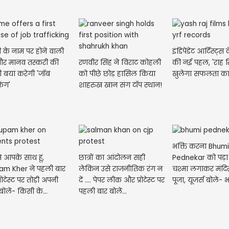
 के नाम पर होने वाली
इंडिपेंडेंट आर्टिस्ट्
र मानव तस्करी की
रणवीर सिंह ने विराट कोहली
की नई पहल, 'राह रिक
 बयां करेगी 'जॉब
को पीछे छोड़ हासिल किया
खुलेगा सफलता का 
िंग'
शाहरुख खान संग टॉप स्थान!
भक्ति करना Bhum
े आपके साथ हूं,
छात्रों का आंदोलन सही
Pednekar को पड़ा 
m Kher ने पहली बार
लेकिन उसे राजनीतिक रंग न
चश्मा लगाकर मंदिर
रोटेस्ट पर तोड़ी अपनी
दें .... पेपर लीक और प्रोटेस्ट पर
पूजा, यूजर्स बोले-
 बोलें- किसी के...
पहली बार बोलें...
सामने...