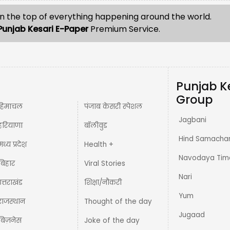
n the top of everything happening around the world.
Punjab Kesari E-Paper
Premium Service.
Punjab K
Group
हिमाचल
पंजाब केसरी स्पेशल
Jagbani
हरियाणा
बॉलीवुड
Hind Samacha
मध्य प्रदेश़
Health +
Navodaya Tim
बिहार
Viral Stories
Nari
उत्तराखंड
शिक्षा/नौकरी
Yum
राजस्थान
Thought of the day
Jugaad
बिज़नेस
Joke of the day