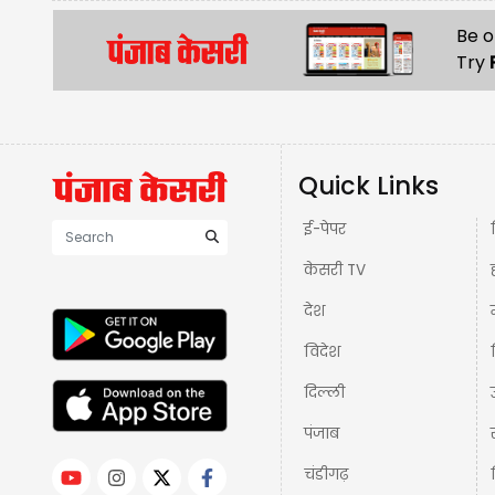
Be o
Try
Quick Links
ई-पेपर
केसरी TV
देश
विदेश
दिल्ली
पंजाब
चंडीगढ़